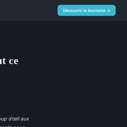
e
Découvrir le tourisme →
t ce
oup d’œil aux