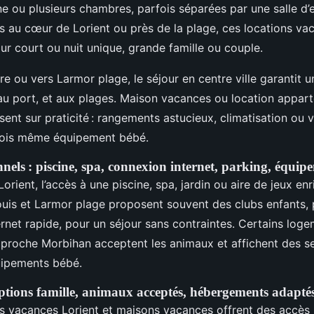
e ou plusieurs chambres, parfois séparées par une salle d’e
s au cœur de Lorient ou près de la plage, ces locations va
our court ou nuit unique, grande famille ou couple.
re ou vers Larmor plage, le séjour en centre ville garantit u
u port, et aux plages. Maison vacances ou location appa
ent sur praticité : rangements astucieux, climatisation ou ven
rfois même équipement bébé.
nnels : piscine, spa, connexion internet, parking, équi
Lorient, l’accès à une piscine, spa, jardin ou aire de jeux enri
uis et Larmor plage proposent souvent des clubs enfants, 
rnet rapide, pour un séjour sans contraintes. Certains loge
 proche Morbihan acceptent les animaux et affichent des s
uipements bébé.
 options famille, animaux acceptés, hébergements adap
ns vacances Lorient et maisons vacances offrent des accè