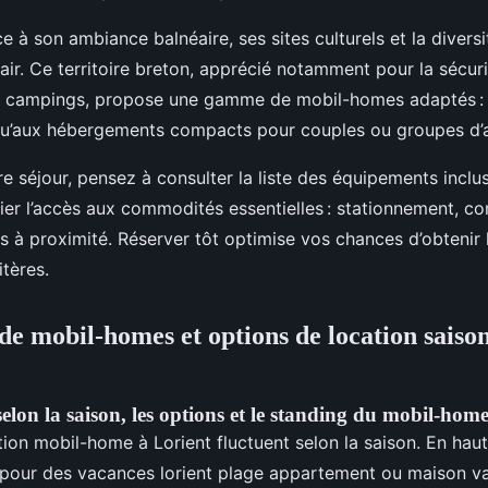
ce à son ambiance balnéaire, ses sites culturels et la divers
 air. Ce territoire breton, apprécié notamment pour la sécuri
ses campings, propose une gamme de mobil-homes adaptés :
squ’aux hébergements compacts pour couples ou groupes d’
tre séjour, pensez à consulter la liste des équipements incl
ifier l’accès aux commodités essentielles : stationnement, 
es à proximité. Réserver tôt optimise vos chances d’obtenir
itères.
 de mobil-homes et options de location saiso
 selon la saison, les options et le standing du mobil-hom
tion mobil-home à Lorient fluctuent selon la saison. En haut
our des vacances lorient plage appartement ou maison v