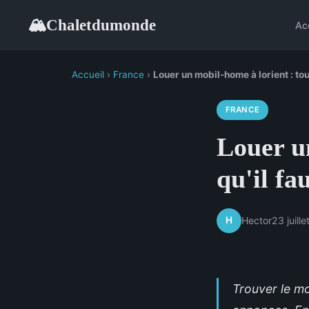
Chaletdumonde
🏔
Ac
Accueil
›
France
›
Louer un mobil-home à lorient : tout
FRANCE
Louer un
qu'il fa
H
Hector
23 juill
Trouver le mo