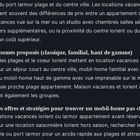
 port larmor plage et du centre ville. Les locations vacanc
ent souvent des différences de prix entre un appartement
cances vue sur la mer ou un studio avec chambres salles s
ers supplémentaires, ou la proximité du centre lorient ou du 
 un coût supérieur.
homes proposés (classique, familial, haut de gamme)
, les plages et le coeur lorient mettent en location vacanc
ur un séjour court au centre ville, mobil-home familial avec
ou mobil-home haut de gamme avec vue imprenable sur le 
asse proche plage appartement. Maison vacances et lorient
nt également les groupes.
 offres et stratégies pour trouver un mobil-home pas c
tions vacances lorient ou larmor appartement avant réserv
r une location saisonnière lorient hors saison, rechercher l
ville ou port larmor pour un accès rapide aux plages et attr