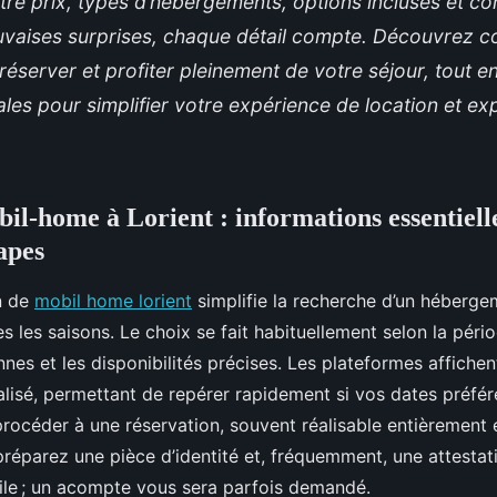
re prix, types d’hébergements, options incluses et co
auvaises surprises, chaque détail compte. Découvrez 
 réserver et profiter pleinement de votre séjour, tout e
ales pour simplifier votre expérience de location et exp
il-home à Lorient : informations essentielle
apes
on de
mobil home lorient
simplifie la recherche d’un héberg
s les saisons. Le choix se fait habituellement selon la péri
es et les disponibilités précises.
Les plateformes affichen
alisé, permettant de repérer rapidement si vos dates préférée
 procéder à une réservation, souvent réalisable entièrement 
, préparez une pièce d’identité et, fréquemment, une attesta
vile ; un acompte vous sera parfois demandé.