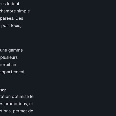
es lorient
 chambre simple
éparées. Des
port louis,
es une gamme
 plusieurs
morbihan
 appartement
her
ation optimise le
es promotions, et
actions, permet de