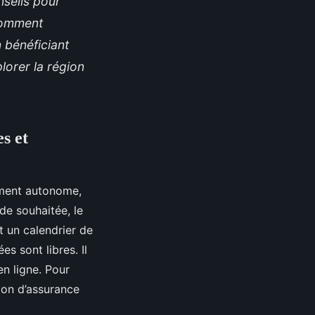
nseils pour
comment
n bénéficiant
lorer la région
s et
ement autonome,
ode souhaitée, le
t un calendrier de
s sont libres. Il
en ligne. Pour
tion d’assurance