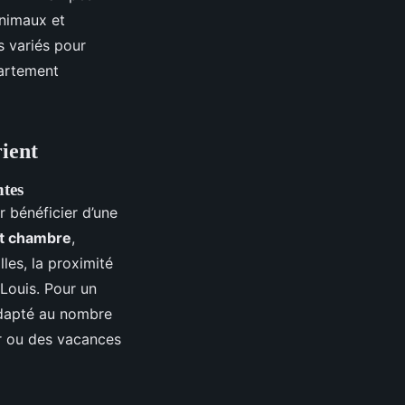
animaux et
s variés pour
partement
rient
ntes
 bénéficier d’une
t chambre
,
les, la proximité
Louis. Pour un
adapté au nombre
ur ou des vacances