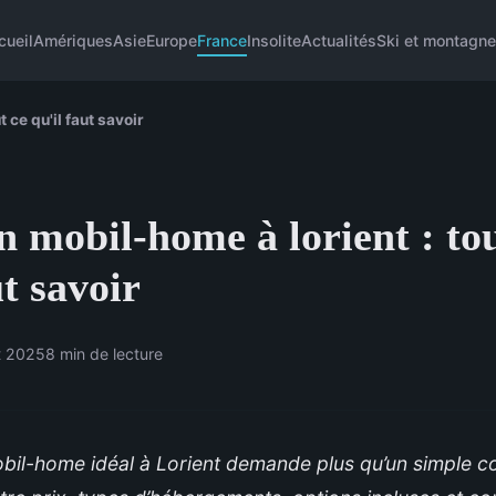
cueil
Amériques
Asie
Europe
France
Insolite
Actualités
Ski et montagn
 ce qu'il faut savoir
 mobil-home à lorient : tou
ut savoir
et 2025
8 min de lecture
bil-home idéal à Lorient demande plus qu’un simple c