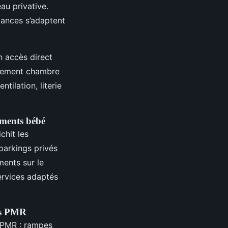
au privative.
cances s’adaptent
n accès direct
rtement chambre
tilation, literie
pements bébé
chit les
parkings privés
ments sur le
ervices adaptés
tés PMR
s PMR : rampes