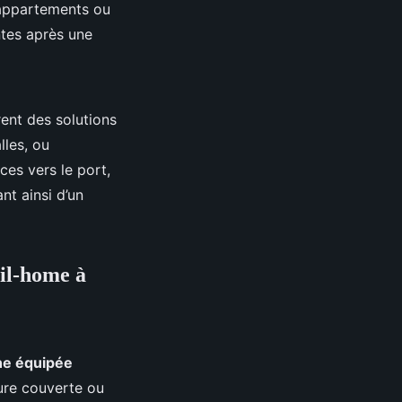
 appartements ou
ntes après une
rent des solutions
lles, ou
ces vers le port,
nt ainsi d’un
bil-home à
ne équipée
eure couverte ou