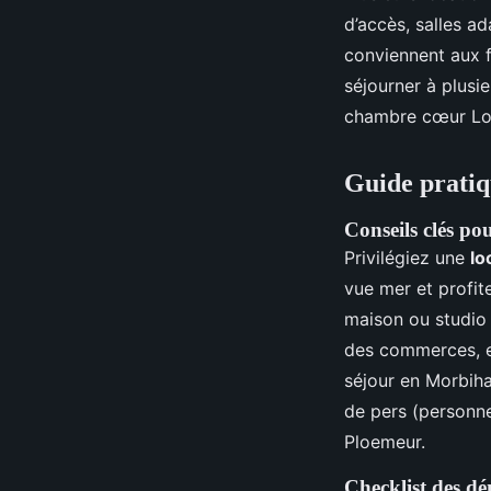
d’accès, salles a
conviennent aux f
séjourner à plusie
chambre cœur Lor
Guide pratiq
Conseils clés po
Privilégiez une
lo
vue mer et profit
maison ou studio 
des commerces, et
séjour en Morbiha
de pers (personne
Ploemeur.
Checklist des dé