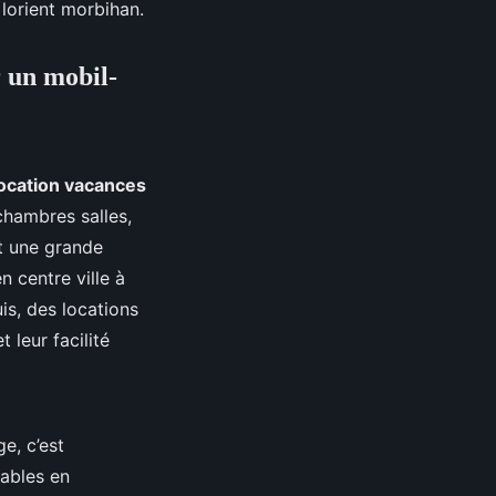
lorient morbihan.
r un mobil-
location vacances
hambres salles,
nt une grande
 centre ville à
s, des locations
 leur facilité
e, c’est
iables en