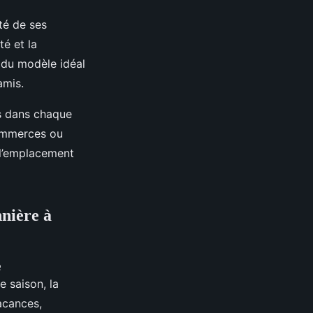
ité de ses
té et la
 du modèle idéal
amis.
us dans chaque
commerces ou
 l’emplacement
nnière à
e
e saison, la
acances,