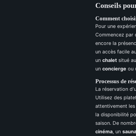
Conseils pou
Comment choisir 
Pour une expérien
Commencez par dé
encore la présen
un accès facile a
un
chalet
situé a
un
concierge
ou 
Processus de rés
La réservation d
Utilisez des plat
attentivement les
la disponibilité p
saison. De nomb
cinéma
, un
saun