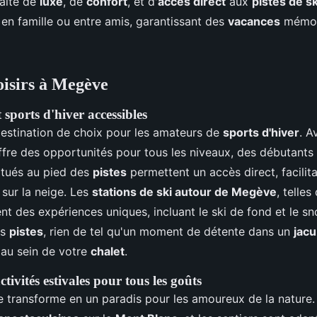
aite de
luxe
, de
confort
, et d'
accès direct
aux
pistes de sk
en famille ou entre amis, garantissant des
vacances
mémor
loisirs à Megève
 sports d'hiver accessibles
estination de choix pour les amateurs de
sports d'hiver
. A
offre des opportunités pour tous les niveaux, des débutants
itués au pied des
pistes
permettent un accès direct, facilita
sur la neige. Les
stations de ski autour de Megève
, telles
nt des expériences uniques, incluant le ski de fond et le 
es
pistes
, rien de tel qu'un moment de détente dans un
jacu
au sein de votre
chalet
.
tivités estivales pour tous les goûts
e transforme en un paradis pour les amoureux de la nature