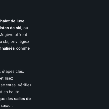
halet de luxe
.
istes de ski
, ou
Megève offrent
 ski, privilégiez
nnalisés
comme
 étapes clés.
et lisez
ttentes. Vérifiez
ut en haute
 que des
salles de
séjour.