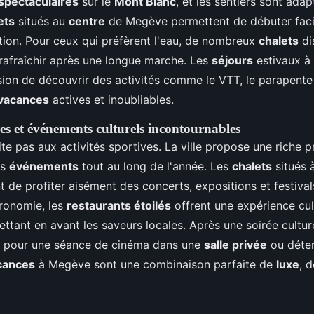
spectaculaires
sur le
Mont Blanc
, et les sentiers sont adap
ets
situés au
centre
de Megève permettent de débuter fac
tion. Pour ceux qui préfèrent l'eau, de nombreux
chalets
di
rafraîchir après une longue marche. Les
séjours
estivaux à
ion de découvrir des activités comme le VTT, le parapente 
vacances
actives et inoubliables.
les et événements culturels incontournables
te pas aux activités sportives. La ville propose une riche
es
événements
tout au long de l'année. Les
chalets
situés 
 de profiter aisément des concerts, expositions et festival
ronomie, les
restaurants étoilés
offrent une expérience cul
ettant en avant les saveurs locales. Après une soirée cultur
pour une séance de cinéma dans une
salle privée
ou déte
cances
à Megève sont une combinaison parfaite de
luxe
, 