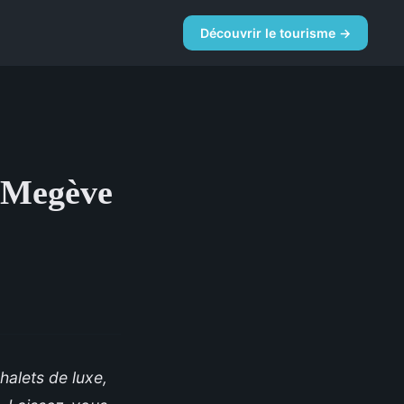
e
Découvrir le tourisme →
à Megève
halets de luxe,