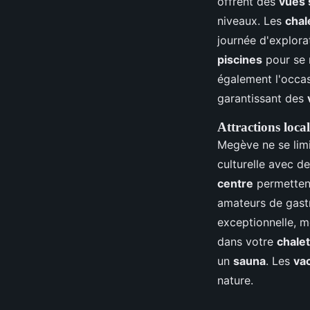
offrent des
vues 
niveaux. Les
chal
journée d'explora
piscines
pour se 
également l'occas
garantissant des
Attractions loca
Megève ne se limi
culturelle avec d
centre
permettent
amateurs de gast
exceptionnelle, m
dans votre
chalet
un
sauna
. Les
va
nature.