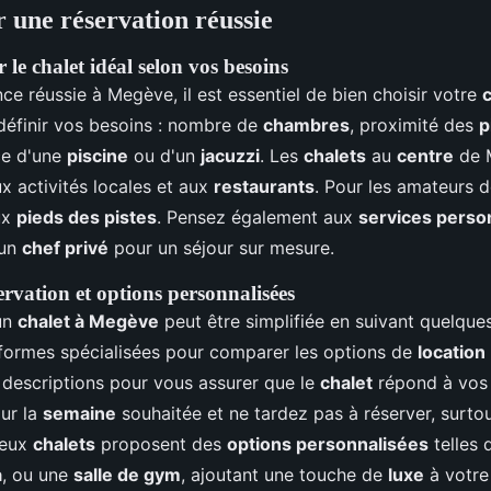
r une réservation réussie
le chalet idéal selon vos besoins
ce réussie à Megève, il est essentiel de bien choisir votre
c
finir vos besoins : nombre de
chambres
, proximité des
p
ce d'une
piscine
ou d'un
jacuzzi
. Les
chalets
au
centre
de 
ux activités locales et aux
restaurants
. Pour les amateurs de
ux
pieds des pistes
. Pensez également aux
services perso
un
chef privé
pour un séjour sur mesure.
ervation et options personnalisées
'un
chalet à Megève
peut être simplifiée en suivant quelques
eformes spécialisées pour comparer les options de
location
 descriptions pour vous assurer que le
chalet
répond à vos a
our la
semaine
souhaitée et ne tardez pas à réserver, surto
reux
chalets
proposent des
options personnalisées
telles
a
, ou une
salle de gym
, ajoutant une touche de
luxe
à votre 