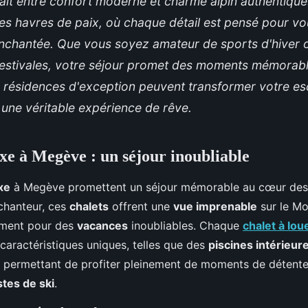
ait entre confort moderne et charme alpin authentique
es havres de paix, où chaque détail est pensé pour vou
nchantée. Que vous soyez amateur de sports d'hiver 
stivales, votre séjour promet des moments mémorab
résidences d'exception peuvent transformer votre e
une véritable expérience de rêve.
uxe à Megève : un séjour inoubliable
xe
à Megève promettent un séjour mémorable au cœur des 
chanteur,
ces
chalets
offrent une
vue imprenable
sur le Mon
nement pour des
vacances
inoubliables. Chaque
chalet à lo
 caractéristiques uniques, telles que des
piscines intérieur
, permettant de profiter pleinement de moments de détent
stes de ski
.