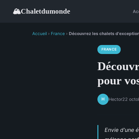
Chaletdumonde
🏔
Ac
Accueil
›
France
›
Découvrez les chalets d'exceptio
FRANCE
Découvr
pour vo
H
Hector
22 octo
Envie d'une é