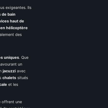
s exigeantes. Ils
s de bain
vices haut de
 en hélicoptère
alement des
es uniques
. Que
 savourant un
un
jacuzzi
avec
es
chalets
situés
cale
et les
offrent une