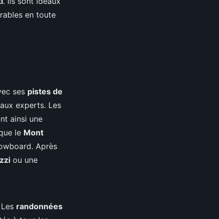
i
. Ils sont idéaux
ables en toute
vec ses
pistes de
 aux experts. Les
nt ainsi une
 que le
Mont
snowboard. Après
zzi
ou une
. Les
randonnées