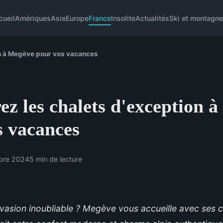
cueil
Amériques
Asie
Europe
France
Insolite
Actualités
Ski et montagn
n à Megève pour vos vacances
ez les chalets d'exception 
s vacances
bre 2024
5 min de lecture
vasion inoubliable ? Megève vous accueille avec ses c