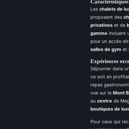
Caractéristiques
Les
chalets de lu
proposent des
ch
privatives
et de
gamme
incluent
pour un accès di
salles de gym
et
Expériences exce
Séjourner dans u
ce soit en profit
repas gastronomi
vue sur le
Mont B
au
centre
de Megè
boutiques de lux
Pour ceux qui re